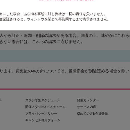
て
クセスした場合、あらゆる事態に対し弊社は一切の責任を負いません。
一度認証されると、ウィンドウを閉じて再訪問するまで表示されません。
情報についての開示の請求がある場合、速やかに開示を致します。その
人から訂正・追加・削除の請求がある場合、調査の上、速やかにこれら
きない場合には、これらの請求に応じません。
ります。変更後の本方針については、当撮影会が別途定める場合を除い
ル
スタジオ別スケジュール
開催カレンダー
開催スタジオ&コスチューム
サービス内容
プライバシーポリシー
初めての方&会員登録
キャンセル専用フォーム