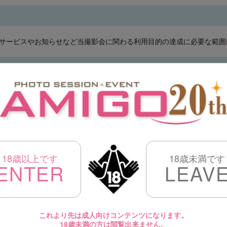
サービスやお知らせなど当撮影会に関わる利用目的の達成に必要な範囲
洩、滅失または毀損の防止その他の個人情報の安全管理のために必要か
全部または一部を第三者に委託する場合は、当該第三者について厳正な
当該第三者に対する必要かつ適切な監督を行います。
18歳以上です
18歳未満です
ENTER
LEAV
令に定めのある場合を除き、個人情報をあらかじめご本人の同意を得る
これより先は成人向けコンテンツになります。
18歳未満の方は閲覧出来ません。